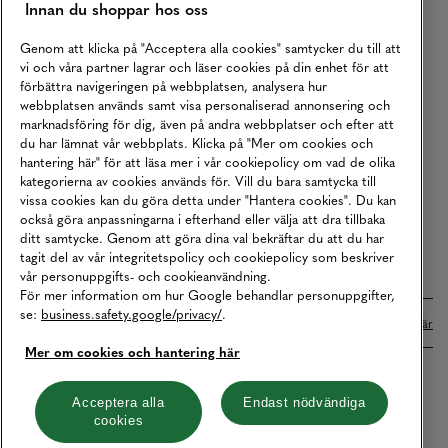
Innan du shoppar hos oss
Returer
Köpvillkor
Genom att klicka på "Acceptera alla cookies" samtycker du till att
vi och våra partner lagrar och läser cookies på din enhet för att
Karriär
förbättra navigeringen på webbplatsen, analysera hur
webbplatsen används samt visa personaliserad annonsering och
Vårt Ansvar
marknadsföring för dig, även på andra webbplatser och efter att
Våra Tjänster
du har lämnat vår webbplats. Klicka på "Mer om cookies och
hantering här" för att läsa mer i vår cookiepolicy om vad de olika
Press
kategorierna av cookies används för. Vill du bara samtycka till
vissa cookies kan du göra detta under "Hantera cookies". Du kan
Studentrabatt
också göra anpassningarna i efterhand eller välja att dra tillbaka
B2B
ditt samtycke. Genom att göra dina val bekräftar du att du har
tagit del av vår integritetspolicy och cookiepolicy som beskriver
Tillgänglighetsredogörelse
vår personuppgifts- och cookieanvändning.
För mer information om hur Google behandlar personuppgifter,
se:
business.safety.google/privacy/
.
Betalningar online sköts i samarbete med Klarna. Läs mer
här
Mer om cookies och hantering här
Cookies
Dataskydd
Integritetspolicy
Acceptera alla
Endast nödvändiga
cookies
Hantera cookies