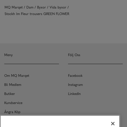
MQ Marqet
Dam
Byxor
Vida byxor
Stockh lm Fleur trousers GREEN FLOWER
Meny
Följ Oss
Om MQ Marqet
Facebook
Bli Medlem
Instagram
Butiker
LinkedIn
Kundservice
Ångra Köp
Kontakt