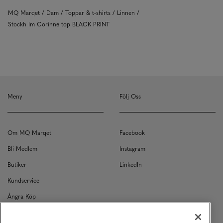
MQ Marqet
Dam
Toppar & t-shirts
Linnen
Stockh lm Corinne top BLACK PRINT
Meny
Följ Oss
Om MQ Marqet
Facebook
Bli Medlem
Instagram
Butiker
LinkedIn
Kundservice
Ångra Köp
Kontakt