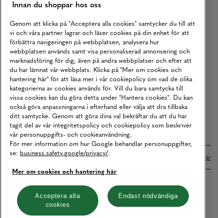
Innan du shoppar hos oss
Returer
Köpvillkor
Genom att klicka på "Acceptera alla cookies" samtycker du till att
vi och våra partner lagrar och läser cookies på din enhet för att
Karriär
förbättra navigeringen på webbplatsen, analysera hur
webbplatsen används samt visa personaliserad annonsering och
Vårt Ansvar
marknadsföring för dig, även på andra webbplatser och efter att
Våra Tjänster
du har lämnat vår webbplats. Klicka på "Mer om cookies och
hantering här" för att läsa mer i vår cookiepolicy om vad de olika
Press
kategorierna av cookies används för. Vill du bara samtycka till
vissa cookies kan du göra detta under "Hantera cookies". Du kan
Studentrabatt
också göra anpassningarna i efterhand eller välja att dra tillbaka
B2B
ditt samtycke. Genom att göra dina val bekräftar du att du har
tagit del av vår integritetspolicy och cookiepolicy som beskriver
Tillgänglighetsredogörelse
vår personuppgifts- och cookieanvändning.
För mer information om hur Google behandlar personuppgifter,
se:
business.safety.google/privacy/
.
Betalningar online sköts i samarbete med Klarna. Läs mer
här
Mer om cookies och hantering här
Cookies
Dataskydd
Integritetspolicy
Acceptera alla
Endast nödvändiga
cookies
Hantera cookies