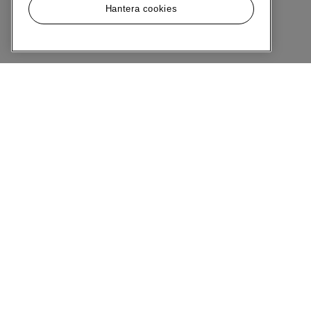
Hantera cookies
Meny
Om MQ Marqet
Bli Medlem
Kundservice
Ångra Köp