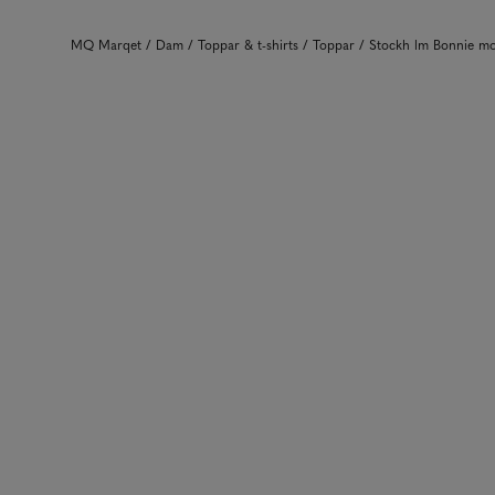
MQ Marqet
Dam
Toppar & t-shirts
Toppar
Stockh lm Bonnie m