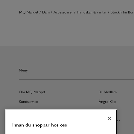
MQ Marqet
Dam
Accessoarer
Handskar & vantar
Stockh lm Bon
Meny
Om MQ Marqet
Bli Medlem
Kundservice
Ångra Köp
Returer
Köpvillkor
Vårt Ansvar
Våra Tjänster
Innan du shoppar hos oss
Studentrabatt
B2B