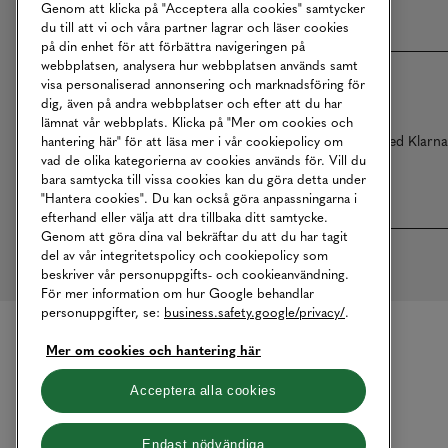
Genom att klicka på "Acceptera alla cookies" samtycker
du till att vi och våra partner lagrar och läser cookies
på din enhet för att förbättra navigeringen på
webbplatsen, analysera hur webbplatsen används samt
visa personaliserad annonsering och marknadsföring för
dig, även på andra webbplatser och efter att du har
lämnat vår webbplats. Klicka på "Mer om cookies och
Betalningar online sköts i samarbete med Klarn
hantering här" för att läsa mer i vår cookiepolicy om
vad de olika kategorierna av cookies används för. Vill du
bara samtycka till vissa cookies kan du göra detta under
"Hantera cookies". Du kan också göra anpassningarna i
efterhand eller välja att dra tillbaka ditt samtycke.
Genom att göra dina val bekräftar du att du har tagit
del av vår integritetspolicy och cookiepolicy som
beskriver vår personuppgifts- och cookieanvändning.
För mer information om hur Google behandlar
personuppgifter, se:
business.safety.google/privacy/
.
Mer om cookies och hantering här
Acceptera alla cookies
Endast nödvändiga