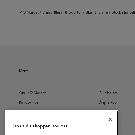
MQ Marqet
Dam
Blusar & Skjortor
Blus lång ärm
Stockh lm Be
Meny
Om MQ Marqet
Bli Medlem
Kundservice
Ångra Köp
Returer
Köpvillkor
Vårt Ansvar
Våra Tjänster
Innan du shoppar hos oss
Studentrabatt
B2B