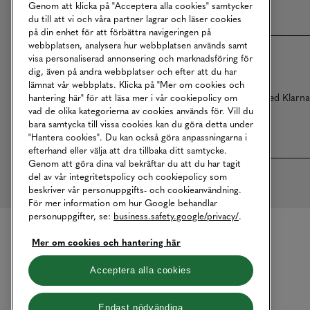
Genom att klicka på "Acceptera alla cookies" samtycker
du till att vi och våra partner lagrar och läser cookies
på din enhet för att förbättra navigeringen på
webbplatsen, analysera hur webbplatsen används samt
visa personaliserad annonsering och marknadsföring för
dig, även på andra webbplatser och efter att du har
lämnat vår webbplats. Klicka på "Mer om cookies och
Betalningar online sköts i samarbete med Klarn
hantering här" för att läsa mer i vår cookiepolicy om
vad de olika kategorierna av cookies används för. Vill du
bara samtycka till vissa cookies kan du göra detta under
"Hantera cookies". Du kan också göra anpassningarna i
efterhand eller välja att dra tillbaka ditt samtycke.
Genom att göra dina val bekräftar du att du har tagit
del av vår integritetspolicy och cookiepolicy som
beskriver vår personuppgifts- och cookieanvändning.
För mer information om hur Google behandlar
personuppgifter, se:
business.safety.google/privacy/
.
Mer om cookies och hantering här
Acceptera alla cookies
Endast nödvändiga