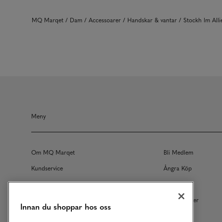
MQ Marqet
Dam
Accessoarer
Handskar & vantar
Stockh lm All
Meny
Om MQ Marqet
Bli Medlem
Kundservice
Ångra Köp
Returer
Köpvillkor
Vårt Ansvar
Våra Tjänster
Innan du shoppar hos oss
Studentrabatt
B2B