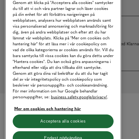
Genom att klicka på "Acceptera alla cookies" samtycker
du till att vi och våra partner lagrar och läser cookies
på din enhet för att förbättra navigeringen på
webbplatsen, analysera hur webbplatsen används samt
visa personaliserad annonsering och marknadsföring för
dig, även på andra webbplatser och efter att du har
lämnat vår webbplats. Klicka på "Mer om cookies och
Betalningar online sköts i samarbete med Klarn
hantering här" för att läsa mer i vår cookiepolicy om
vad de olika kategorierna av cookies används för. Vill du
bara samtycka till vissa cookies kan du göra detta under
"Hantera cookies". Du kan också göra anpassningarna i
efterhand eller välja att dra tillbaka ditt samtycke.
Genom att göra dina val bekräftar du att du har tagit
del av vår integritetspolicy och cookiepolicy som
beskriver vår personuppgifts- och cookieanvändning.
För mer information om hur Google behandlar
personuppgifter, se:
business.safety.google/privacy/
.
Mer om cookies och hantering här
Acceptera alla cookies
Endast nödvändiga