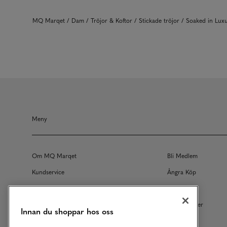
MQ Marqet
Dam
Tröjor & Koftor
Stickade tröjor
Soaked in Lu
Meny
Om MQ Marqet
Bli Medlem
Kundservice
Ångra Köp
Returer
Köpvillkor
Vårt Ansvar
Våra Tjänster
Innan du shoppar hos oss
Studentrabatt
B2B