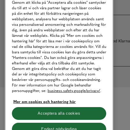
Genom att klicka på "Acceptera alla cookies" samtycker
du till att vi och våra partner lagrar och läser cookies
på din enhet för att förbättra navigeringen på
webbplatsen, analysera hur webbplatsen används samt
visa personaliserad annonsering och marknadsföring för
dig, även på andra webbplatser och efter att du har
lämnat vår webbplats. Klicka på "Mer om cookies och
Betalningar online sköts i samarbete med Klarn
hantering här" för att läsa mer i vår cookiepolicy om
vad de olika kategorierna av cookies används för. Vill du
bara samtycka till vissa cookies kan du göra detta under
"Hantera cookies". Du kan också göra anpassningarna i
efterhand eller välja att dra tillbaka ditt samtycke.
Genom att göra dina val bekräftar du att du har tagit
del av vår integritetspolicy och cookiepolicy som
beskriver vår personuppgifts- och cookieanvändning.
För mer information om hur Google behandlar
personuppgifter, se:
business.safety.google/privacy/
.
Mer om cookies och hantering här
Acceptera alla cookies
Endast nödvändiga