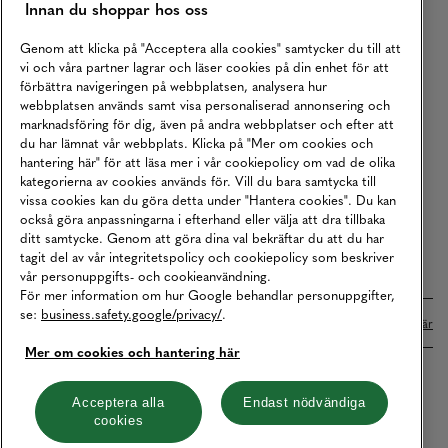
Innan du shoppar hos oss
Returer
Köpvillkor
Genom att klicka på "Acceptera alla cookies" samtycker du till att
vi och våra partner lagrar och läser cookies på din enhet för att
Karriär
förbättra navigeringen på webbplatsen, analysera hur
webbplatsen används samt visa personaliserad annonsering och
Vårt Ansvar
marknadsföring för dig, även på andra webbplatser och efter att
Våra Tjänster
du har lämnat vår webbplats. Klicka på "Mer om cookies och
hantering här" för att läsa mer i vår cookiepolicy om vad de olika
Press
kategorierna av cookies används för. Vill du bara samtycka till
vissa cookies kan du göra detta under "Hantera cookies". Du kan
Studentrabatt
också göra anpassningarna i efterhand eller välja att dra tillbaka
B2B
ditt samtycke. Genom att göra dina val bekräftar du att du har
tagit del av vår integritetspolicy och cookiepolicy som beskriver
Tillgänglighetsredogörelse
vår personuppgifts- och cookieanvändning.
För mer information om hur Google behandlar personuppgifter,
se:
business.safety.google/privacy/
.
Betalningar online sköts i samarbete med Klarna. Läs mer
här
Mer om cookies och hantering här
Cookies
Dataskydd
Integritetspolicy
Acceptera alla
Endast nödvändiga
cookies
Hantera cookies