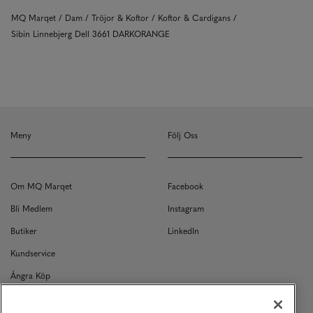
MQ Marqet
Dam
Tröjor & Koftor
Koftor & Cardigans
Sibin Linnebjerg Dell 3661 DARKORANGE
Meny
Följ Oss
Om MQ Marqet
Facebook
Bli Medlem
Instagram
Butiker
LinkedIn
Kundservice
Ångra Köp
Kontakt