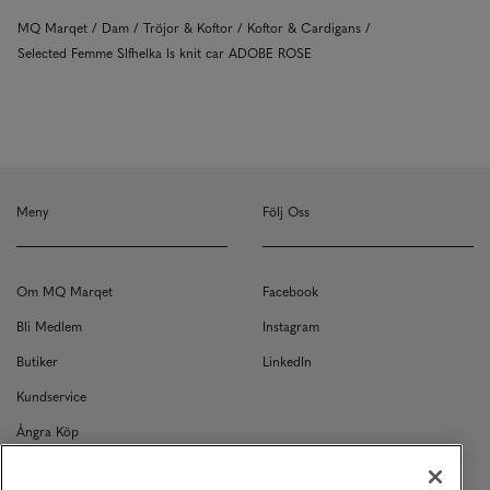
MQ Marqet
Dam
Tröjor & Koftor
Koftor & Cardigans
Selected Femme Slfhelka ls knit car ADOBE ROSE
Meny
Följ Oss
Om MQ Marqet
Facebook
Bli Medlem
Instagram
Butiker
LinkedIn
Kundservice
Ångra Köp
Kontakt