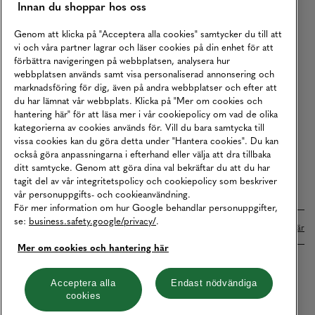
Innan du shoppar hos oss
Returer
Köpvillkor
Genom att klicka på "Acceptera alla cookies" samtycker du till att
vi och våra partner lagrar och läser cookies på din enhet för att
Karriär
förbättra navigeringen på webbplatsen, analysera hur
webbplatsen används samt visa personaliserad annonsering och
Vårt Ansvar
marknadsföring för dig, även på andra webbplatser och efter att
Våra Tjänster
du har lämnat vår webbplats. Klicka på "Mer om cookies och
hantering här" för att läsa mer i vår cookiepolicy om vad de olika
Press
kategorierna av cookies används för. Vill du bara samtycka till
vissa cookies kan du göra detta under "Hantera cookies". Du kan
Studentrabatt
också göra anpassningarna i efterhand eller välja att dra tillbaka
B2B
ditt samtycke. Genom att göra dina val bekräftar du att du har
tagit del av vår integritetspolicy och cookiepolicy som beskriver
Tillgänglighetsredogörelse
vår personuppgifts- och cookieanvändning.
För mer information om hur Google behandlar personuppgifter,
se:
business.safety.google/privacy/
.
Betalningar online sköts i samarbete med Klarna. Läs mer
här
Mer om cookies och hantering här
Cookies
Dataskydd
Integritetspolicy
Acceptera alla
Endast nödvändiga
cookies
Hantera cookies