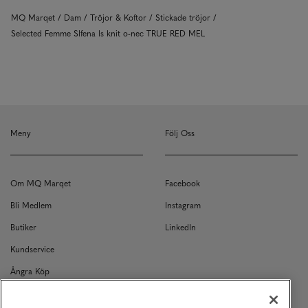
MQ Marqet
Dam
Tröjor & Koftor
Stickade tröjor
Selected Femme Slfena ls knit o-nec TRUE RED MEL
Meny
Följ Oss
Om MQ Marqet
Facebook
Bli Medlem
Instagram
Butiker
LinkedIn
Kundservice
Ångra Köp
Kontakt