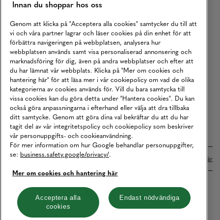
Innan du shoppar hos oss
Returer
Köpvillkor
Genom att klicka på "Acceptera alla cookies" samtycker du till att
vi och våra partner lagrar och läser cookies på din enhet för att
Karriär
förbättra navigeringen på webbplatsen, analysera hur
webbplatsen används samt visa personaliserad annonsering och
Vårt Ansvar
marknadsföring för dig, även på andra webbplatser och efter att
Våra Tjänster
du har lämnat vår webbplats. Klicka på "Mer om cookies och
hantering här" för att läsa mer i vår cookiepolicy om vad de olika
Press
kategorierna av cookies används för. Vill du bara samtycka till
vissa cookies kan du göra detta under "Hantera cookies". Du kan
Studentrabatt
också göra anpassningarna i efterhand eller välja att dra tillbaka
B2B
ditt samtycke. Genom att göra dina val bekräftar du att du har
tagit del av vår integritetspolicy och cookiepolicy som beskriver
Tillgänglighetsredogörelse
vår personuppgifts- och cookieanvändning.
För mer information om hur Google behandlar personuppgifter,
se:
business.safety.google/privacy/
.
Betalningar online sköts i samarbete med Klarna. Läs mer
här
Mer om cookies och hantering här
Cookies
Dataskydd
Integritetspolicy
Acceptera alla
Endast nödvändiga
cookies
Hantera cookies