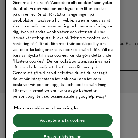
Genom att klicka på "Acceptera alla cookies" samtycker
du till att vi och våra partner lagrar och läser cookies
på din enhet för att förbättra navigeringen på
webbplatsen, analysera hur webbplatsen används samt
visa personaliserad annonsering och marknadsföring för
dig, även på andra webbplatser och efter att du har
lämnat vår webbplats. Klicka på "Mer om cookies och
Betalningar online sköts i samarbete med Klarn
hantering här" för att läsa mer i vår cookiepolicy om
vad de olika kategorierna av cookies används för. Vill du
bara samtycka till vissa cookies kan du göra detta under
"Hantera cookies". Du kan också göra anpassningarna i
efterhand eller välja att dra tillbaka ditt samtycke.
Genom att göra dina val bekräftar du att du har tagit
del av vår integritetspolicy och cookiepolicy som
beskriver vår personuppgifts- och cookieanvändning.
För mer information om hur Google behandlar
personuppgifter, se:
business.safety.google/privacy/
.
Mer om cookies och hantering här
Acceptera alla cookies
Endast nödvändiga