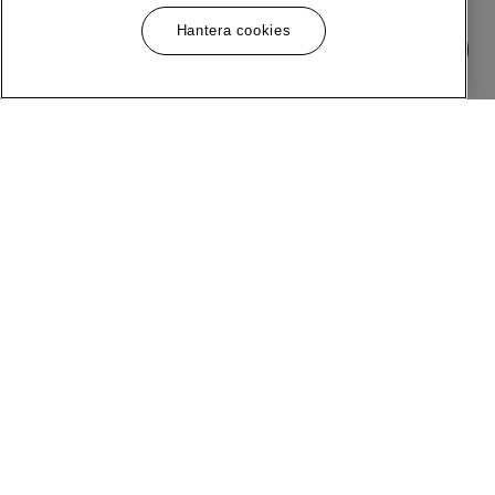
Hantera cookies
Meny
Följ Oss
Om MQ Marqet
Facebook
Bli Medlem
Instagram
Butiker
LinkedIn
Kundservice