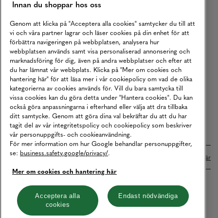
Innan du shoppar hos oss
Returer
Köpvillkor
Genom att klicka på "Acceptera alla cookies" samtycker du till att
vi och våra partner lagrar och läser cookies på din enhet för att
Karriär
förbättra navigeringen på webbplatsen, analysera hur
webbplatsen används samt visa personaliserad annonsering och
Vårt Ansvar
marknadsföring för dig, även på andra webbplatser och efter att
Våra Tjänster
du har lämnat vår webbplats. Klicka på "Mer om cookies och
hantering här" för att läsa mer i vår cookiepolicy om vad de olika
Press
kategorierna av cookies används för. Vill du bara samtycka till
vissa cookies kan du göra detta under "Hantera cookies". Du kan
Studentrabatt
också göra anpassningarna i efterhand eller välja att dra tillbaka
B2B
ditt samtycke. Genom att göra dina val bekräftar du att du har
tagit del av vår integritetspolicy och cookiepolicy som beskriver
Tillgänglighetsredogörelse
vår personuppgifts- och cookieanvändning.
För mer information om hur Google behandlar personuppgifter,
se:
business.safety.google/privacy/
.
Betalningar online sköts i samarbete med Klarna. Läs mer
här
Mer om cookies och hantering här
Cookies
Dataskydd
Integritetspolicy
Acceptera alla
Endast nödvändiga
cookies
Hantera cookies