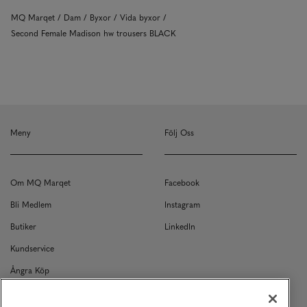
MQ Marqet
Dam
Byxor
Vida byxor
Second Female Madison hw trousers BLACK
Meny
Följ Oss
Om MQ Marqet
Facebook
Bli Medlem
Instagram
Butiker
LinkedIn
Kundservice
Ångra Köp
Kontakt