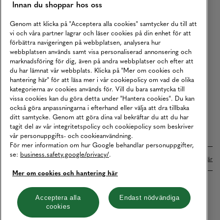
Innan du shoppar hos oss
Returer
Köpvillkor
Genom att klicka på "Acceptera alla cookies" samtycker du till att
vi och våra partner lagrar och läser cookies på din enhet för att
Karriär
förbättra navigeringen på webbplatsen, analysera hur
webbplatsen används samt visa personaliserad annonsering och
Vårt Ansvar
marknadsföring för dig, även på andra webbplatser och efter att
Våra Tjänster
du har lämnat vår webbplats. Klicka på "Mer om cookies och
hantering här" för att läsa mer i vår cookiepolicy om vad de olika
Press
kategorierna av cookies används för. Vill du bara samtycka till
vissa cookies kan du göra detta under "Hantera cookies". Du kan
Studentrabatt
också göra anpassningarna i efterhand eller välja att dra tillbaka
B2B
ditt samtycke. Genom att göra dina val bekräftar du att du har
tagit del av vår integritetspolicy och cookiepolicy som beskriver
Tillgänglighetsredogörelse
vår personuppgifts- och cookieanvändning.
För mer information om hur Google behandlar personuppgifter,
se:
business.safety.google/privacy/
.
Betalningar online sköts i samarbete med Klarna. Läs mer
här
Mer om cookies och hantering här
Cookies
Dataskydd
Integritetspolicy
Acceptera alla
Endast nödvändiga
cookies
Hantera cookies