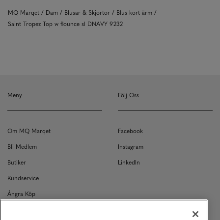
MQ Marqet
Dam
Blusar & Skjortor
Blus kort ärm
Saint Tropez Top w flounce sl DNAVY 9232
Meny
Följ Oss
Om MQ Marqet
Facebook
Bli Medlem
Instagram
Butiker
LinkedIn
Kundservice
Ångra Köp
Kontakt