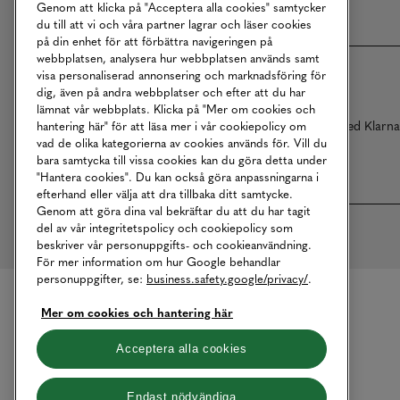
Genom att klicka på "Acceptera alla cookies" samtycker
du till att vi och våra partner lagrar och läser cookies
på din enhet för att förbättra navigeringen på
webbplatsen, analysera hur webbplatsen används samt
visa personaliserad annonsering och marknadsföring för
dig, även på andra webbplatser och efter att du har
lämnat vår webbplats. Klicka på "Mer om cookies och
Betalningar online sköts i samarbete med Klarn
hantering här" för att läsa mer i vår cookiepolicy om
vad de olika kategorierna av cookies används för. Vill du
bara samtycka till vissa cookies kan du göra detta under
"Hantera cookies". Du kan också göra anpassningarna i
efterhand eller välja att dra tillbaka ditt samtycke.
Genom att göra dina val bekräftar du att du har tagit
del av vår integritetspolicy och cookiepolicy som
beskriver vår personuppgifts- och cookieanvändning.
För mer information om hur Google behandlar
personuppgifter, se:
business.safety.google/privacy/
.
Mer om cookies och hantering här
Acceptera alla cookies
Endast nödvändiga