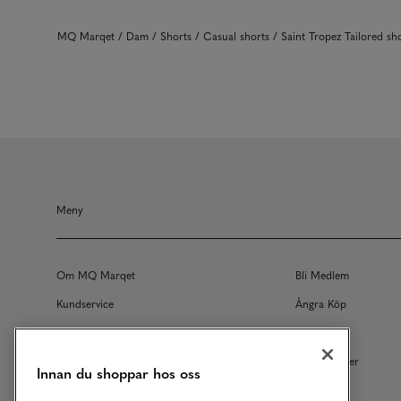
MQ Marqet
Dam
Shorts
Casual shorts
Saint Tropez Tailored s
Meny
Om MQ Marqet
Bli Medlem
Kundservice
Ångra Köp
Returer
Köpvillkor
Vårt Ansvar
Våra Tjänster
Innan du shoppar hos oss
Studentrabatt
B2B