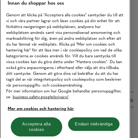
Innan du shoppar hos oss
Returer
Köpvillkor
Genom att klicka på "Acceptera alla cookies" samtycker du till att
vi och våra partner lagrar och läser cookies på din enhet för att
Karriär
förbättra navigeringen på webbplatsen, analysera hur
webbplatsen används samt visa personaliserad annonsering och
Vårt Ansvar
marknadsföring för dig, även på andra webbplatser och efter att
Våra Tjänster
du har lämnat vår webbplats. Klicka på "Mer om cookies och
hantering här" för att läsa mer i vår cookiepolicy om vad de olika
Press
kategorierna av cookies används för. Vill du bara samtycka till
vissa cookies kan du göra detta under "Hantera cookies". Du kan
Studentrabatt
också göra anpassningarna i efterhand eller välja att dra tillbaka
B2B
ditt samtycke. Genom att göra dina val bekräftar du att du har
tagit del av vår integritetspolicy och cookiepolicy som beskriver
Tillgänglighetsredogörelse
vår personuppgifts- och cookieanvändning.
För mer information om hur Google behandlar personuppgifter,
se:
business.safety.google/privacy/
.
Betalningar online sköts i samarbete med Klarna. Läs mer
här
Mer om cookies och hantering här
Cookies
Dataskydd
Integritetspolicy
Acceptera alla
Endast nödvändiga
cookies
Hantera cookies