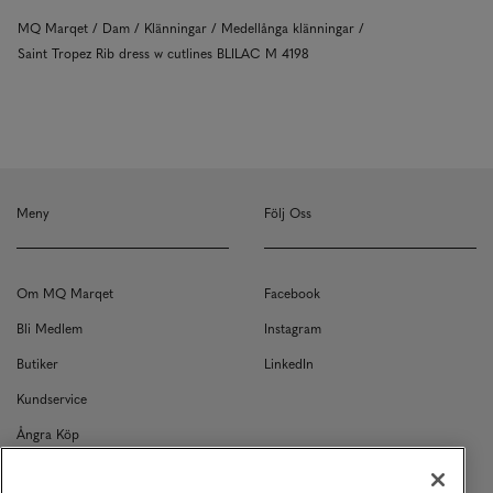
MQ Marqet
Dam
Klänningar
Medellånga klänningar
Saint Tropez Rib dress w cutlines BLILAC M 4198
Meny
Följ Oss
Om MQ Marqet
Facebook
Bli Medlem
Instagram
Butiker
LinkedIn
Kundservice
Ångra Köp
Kontakt