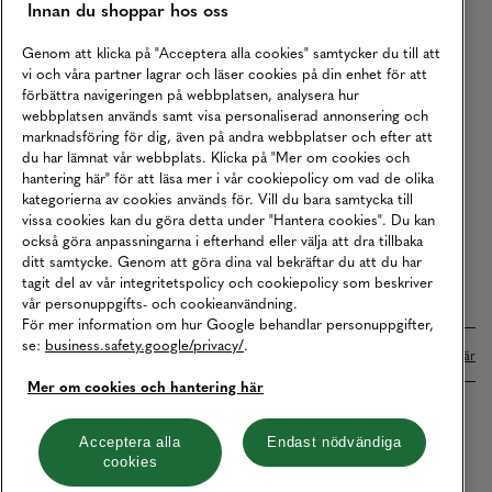
Innan du shoppar hos oss
Returer
Köpvillkor
Genom att klicka på "Acceptera alla cookies" samtycker du till att
vi och våra partner lagrar och läser cookies på din enhet för att
Karriär
förbättra navigeringen på webbplatsen, analysera hur
webbplatsen används samt visa personaliserad annonsering och
Vårt Ansvar
marknadsföring för dig, även på andra webbplatser och efter att
Våra Tjänster
du har lämnat vår webbplats. Klicka på "Mer om cookies och
hantering här" för att läsa mer i vår cookiepolicy om vad de olika
Press
kategorierna av cookies används för. Vill du bara samtycka till
vissa cookies kan du göra detta under "Hantera cookies". Du kan
Studentrabatt
också göra anpassningarna i efterhand eller välja att dra tillbaka
B2B
ditt samtycke. Genom att göra dina val bekräftar du att du har
tagit del av vår integritetspolicy och cookiepolicy som beskriver
Tillgänglighetsredogörelse
vår personuppgifts- och cookieanvändning.
För mer information om hur Google behandlar personuppgifter,
se:
business.safety.google/privacy/
.
Betalningar online sköts i samarbete med Klarna. Läs mer
här
Mer om cookies och hantering här
Cookies
Dataskydd
Integritetspolicy
Acceptera alla
Endast nödvändiga
cookies
Hantera cookies