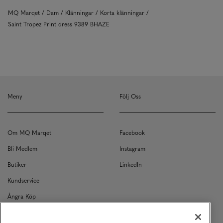
MQ Marqet
Dam
Klänningar
Korta klänningar
Saint Tropez Print dress 9389 BHAZE
Meny
Följ Oss
Om MQ Marqet
Facebook
Bli Medlem
Instagram
Butiker
LinkedIn
Kundservice
Ångra Köp
Kontakt