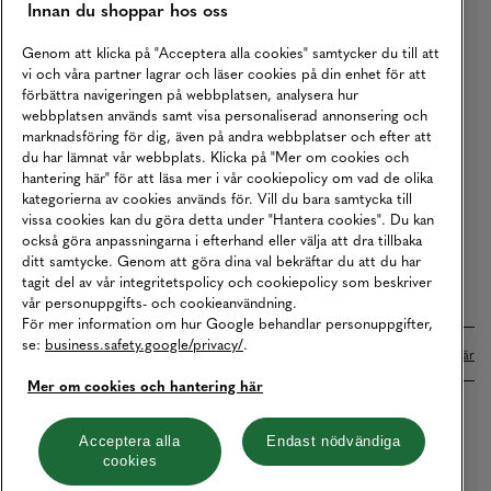
Innan du shoppar hos oss
Returer
Köpvillkor
Genom att klicka på "Acceptera alla cookies" samtycker du till att
vi och våra partner lagrar och läser cookies på din enhet för att
Karriär
förbättra navigeringen på webbplatsen, analysera hur
webbplatsen används samt visa personaliserad annonsering och
Vårt Ansvar
marknadsföring för dig, även på andra webbplatser och efter att
Våra Tjänster
du har lämnat vår webbplats. Klicka på "Mer om cookies och
hantering här" för att läsa mer i vår cookiepolicy om vad de olika
Press
kategorierna av cookies används för. Vill du bara samtycka till
vissa cookies kan du göra detta under "Hantera cookies". Du kan
Studentrabatt
också göra anpassningarna i efterhand eller välja att dra tillbaka
B2B
ditt samtycke. Genom att göra dina val bekräftar du att du har
tagit del av vår integritetspolicy och cookiepolicy som beskriver
Tillgänglighetsredogörelse
vår personuppgifts- och cookieanvändning.
För mer information om hur Google behandlar personuppgifter,
se:
business.safety.google/privacy/
.
Betalningar online sköts i samarbete med Klarna. Läs mer
här
Mer om cookies och hantering här
Cookies
Dataskydd
Integritetspolicy
Acceptera alla
Endast nödvändiga
cookies
Hantera cookies