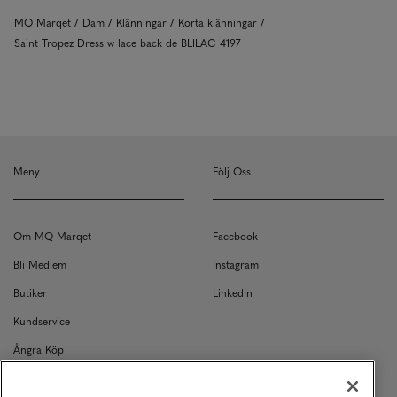
MQ Marqet
Dam
Klänningar
Korta klänningar
Saint Tropez Dress w lace back de BLILAC 4197
Meny
Följ Oss
Om MQ Marqet
Facebook
Bli Medlem
Instagram
Butiker
LinkedIn
Kundservice
Ångra Köp
Kontakt