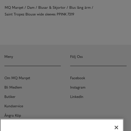
MQ Marqet
Dam
Blusar & Skjortor
Blus lång ärm
Saint Tropez Blouse wide sleeves PPINK 7319
Meny
Följ Oss
Om MQ Marqet
Facebook
Bli Medlem
Instagram
Butiker
LinkedIn
Kundservice
Ångra Köp
Kontakt