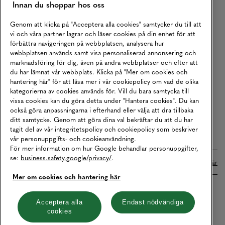
Innan du shoppar hos oss
Returer
Köpvillkor
Genom att klicka på "Acceptera alla cookies" samtycker du till att
vi och våra partner lagrar och läser cookies på din enhet för att
Karriär
förbättra navigeringen på webbplatsen, analysera hur
webbplatsen används samt visa personaliserad annonsering och
Vårt Ansvar
marknadsföring för dig, även på andra webbplatser och efter att
Våra Tjänster
du har lämnat vår webbplats. Klicka på "Mer om cookies och
hantering här" för att läsa mer i vår cookiepolicy om vad de olika
Press
kategorierna av cookies används för. Vill du bara samtycka till
vissa cookies kan du göra detta under "Hantera cookies". Du kan
Studentrabatt
också göra anpassningarna i efterhand eller välja att dra tillbaka
B2B
ditt samtycke. Genom att göra dina val bekräftar du att du har
tagit del av vår integritetspolicy och cookiepolicy som beskriver
Tillgänglighetsredogörelse
vår personuppgifts- och cookieanvändning.
För mer information om hur Google behandlar personuppgifter,
se:
business.safety.google/privacy/
.
Betalningar online sköts i samarbete med Klarna. Läs mer
här
Mer om cookies och hantering här
Cookies
Dataskydd
Integritetspolicy
Acceptera alla
Endast nödvändiga
cookies
Hantera cookies