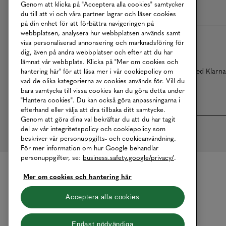
Genom att klicka på "Acceptera alla cookies" samtycker
du till att vi och våra partner lagrar och läser cookies
på din enhet för att förbättra navigeringen på
webbplatsen, analysera hur webbplatsen används samt
visa personaliserad annonsering och marknadsföring för
dig, även på andra webbplatser och efter att du har
lämnat vår webbplats. Klicka på "Mer om cookies och
Betalningar online sköts i samarbete med Klarn
hantering här" för att läsa mer i vår cookiepolicy om
vad de olika kategorierna av cookies används för. Vill du
bara samtycka till vissa cookies kan du göra detta under
"Hantera cookies". Du kan också göra anpassningarna i
efterhand eller välja att dra tillbaka ditt samtycke.
Genom att göra dina val bekräftar du att du har tagit
del av vår integritetspolicy och cookiepolicy som
beskriver vår personuppgifts- och cookieanvändning.
För mer information om hur Google behandlar
personuppgifter, se:
business.safety.google/privacy/
.
Mer om cookies och hantering här
Acceptera alla cookies
Endast nödvändiga