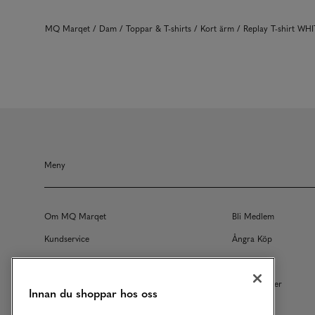
MQ Marqet
Dam
Toppar & T-shirts
Kort ärm
Replay T-shirt WH
Meny
Om MQ Marqet
Bli Medlem
Kundservice
Ångra Köp
Returer
Köpvillkor
Vårt Ansvar
Våra Tjänster
Innan du shoppar hos oss
Studentrabatt
B2B