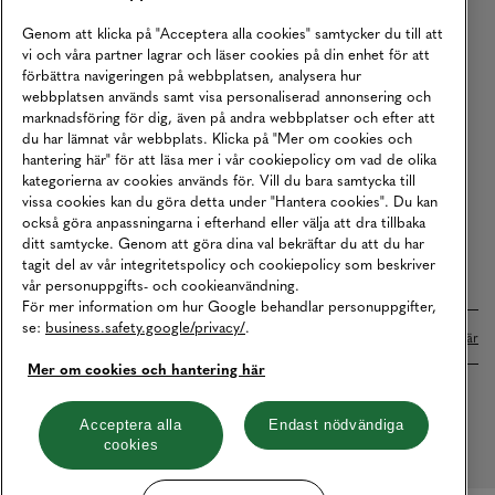
Köpvillkor
Genom att klicka på "Acceptera alla cookies" samtycker du till att
vi och våra partner lagrar och läser cookies på din enhet för att
Karriär
förbättra navigeringen på webbplatsen, analysera hur
webbplatsen används samt visa personaliserad annonsering och
Vårt Ansvar
marknadsföring för dig, även på andra webbplatser och efter att
Våra Tjänster
du har lämnat vår webbplats. Klicka på "Mer om cookies och
hantering här" för att läsa mer i vår cookiepolicy om vad de olika
Press
kategorierna av cookies används för. Vill du bara samtycka till
vissa cookies kan du göra detta under "Hantera cookies". Du kan
Studentrabatt
också göra anpassningarna i efterhand eller välja att dra tillbaka
B2B
ditt samtycke. Genom att göra dina val bekräftar du att du har
tagit del av vår integritetspolicy och cookiepolicy som beskriver
Tillgänglighetsredogörelse
vår personuppgifts- och cookieanvändning.
För mer information om hur Google behandlar personuppgifter,
se:
business.safety.google/privacy/
.
Betalningar online sköts i samarbete med Klarna. Läs mer
här
Mer om cookies och hantering här
Cookies
Dataskydd
Integritetspolicy
Acceptera alla
Endast nödvändiga
cookies
Hantera cookies