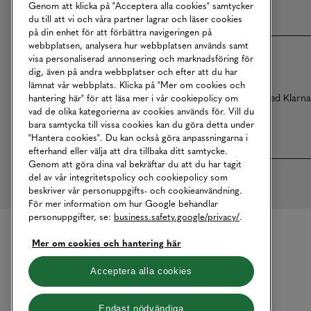
Genom att klicka på "Acceptera alla cookies" samtycker
du till att vi och våra partner lagrar och läser cookies
på din enhet för att förbättra navigeringen på
webbplatsen, analysera hur webbplatsen används samt
visa personaliserad annonsering och marknadsföring för
dig, även på andra webbplatser och efter att du har
lämnat vår webbplats. Klicka på "Mer om cookies och
Betalningar online sköts i samarbete med Klarn
hantering här" för att läsa mer i vår cookiepolicy om
vad de olika kategorierna av cookies används för. Vill du
bara samtycka till vissa cookies kan du göra detta under
"Hantera cookies". Du kan också göra anpassningarna i
efterhand eller välja att dra tillbaka ditt samtycke.
Genom att göra dina val bekräftar du att du har tagit
del av vår integritetspolicy och cookiepolicy som
beskriver vår personuppgifts- och cookieanvändning.
För mer information om hur Google behandlar
personuppgifter, se:
business.safety.google/privacy/
.
Mer om cookies och hantering här
Acceptera alla cookies
Endast nödvändiga