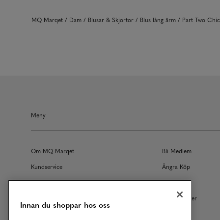
MQ Marqet
Dam
Blusar & Skjortor
Blus lång ärm
Part Two Chi
Meny
Om MQ Marqet
Bli Medlem
Kundservice
Ångra Köp
Returer
Köpvillkor
Vårt Ansvar
Våra Tjänster
Innan du shoppar hos oss
Studentrabatt
B2B