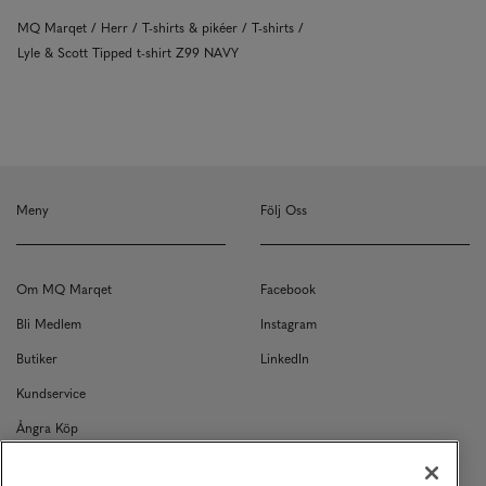
MQ Marqet
Herr
T-shirts & pikéer
T-shirts
Lyle & Scott Tipped t-shirt Z99 NAVY
Meny
Följ Oss
Om MQ Marqet
Facebook
Bli Medlem
Instagram
Butiker
LinkedIn
Kundservice
Ångra Köp
Kontakt