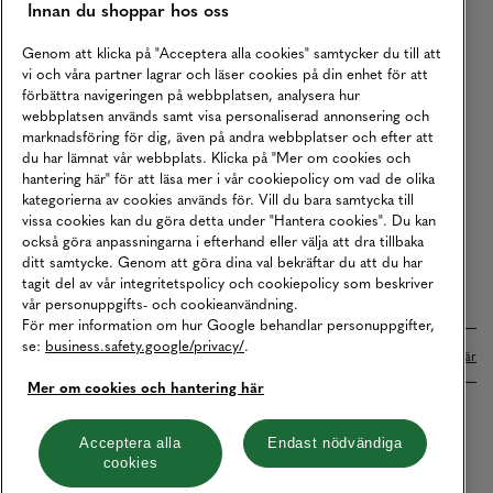
Innan du shoppar hos oss
Returer
Köpvillkor
Genom att klicka på "Acceptera alla cookies" samtycker du till att
vi och våra partner lagrar och läser cookies på din enhet för att
Karriär
förbättra navigeringen på webbplatsen, analysera hur
webbplatsen används samt visa personaliserad annonsering och
Vårt Ansvar
marknadsföring för dig, även på andra webbplatser och efter att
Våra Tjänster
du har lämnat vår webbplats. Klicka på "Mer om cookies och
hantering här" för att läsa mer i vår cookiepolicy om vad de olika
Press
kategorierna av cookies används för. Vill du bara samtycka till
vissa cookies kan du göra detta under "Hantera cookies". Du kan
Studentrabatt
också göra anpassningarna i efterhand eller välja att dra tillbaka
B2B
ditt samtycke. Genom att göra dina val bekräftar du att du har
tagit del av vår integritetspolicy och cookiepolicy som beskriver
Tillgänglighetsredogörelse
vår personuppgifts- och cookieanvändning.
För mer information om hur Google behandlar personuppgifter,
se:
business.safety.google/privacy/
.
Betalningar online sköts i samarbete med Klarna. Läs mer
här
Mer om cookies och hantering här
Cookies
Dataskydd
Integritetspolicy
Acceptera alla
Endast nödvändiga
cookies
Hantera cookies