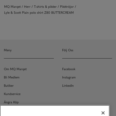
MQ Marqet
Herr
T-shirts & pikéer
Pikétröjor
Lyle & Scott Plain polo shirt Z80 BUTTERCREAM
Meny
Följ Oss
Om MQ Marqet
Facebook
Bli Medlem
Instagram
Butiker
LinkedIn
Kundservice
Ångra Köp
Kontakt