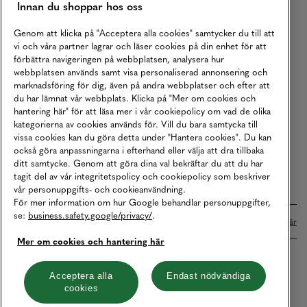
Innan du shoppar hos oss
Returer
Köpvillkor
Genom att klicka på "Acceptera alla cookies" samtycker du till att
vi och våra partner lagrar och läser cookies på din enhet för att
Karriär
förbättra navigeringen på webbplatsen, analysera hur
webbplatsen används samt visa personaliserad annonsering och
Vårt Ansvar
marknadsföring för dig, även på andra webbplatser och efter att
Våra Tjänster
du har lämnat vår webbplats. Klicka på "Mer om cookies och
hantering här" för att läsa mer i vår cookiepolicy om vad de olika
Press
kategorierna av cookies används för. Vill du bara samtycka till
vissa cookies kan du göra detta under "Hantera cookies". Du kan
Studentrabatt
också göra anpassningarna i efterhand eller välja att dra tillbaka
B2B
ditt samtycke. Genom att göra dina val bekräftar du att du har
tagit del av vår integritetspolicy och cookiepolicy som beskriver
Tillgänglighetsredogörelse
vår personuppgifts- och cookieanvändning.
För mer information om hur Google behandlar personuppgifter,
se:
business.safety.google/privacy/
.
Betalningar online sköts i samarbete med Klarna. Läs mer
här
Mer om cookies och hantering här
Cookies
Dataskydd
Integritetspolicy
Acceptera alla
Endast nödvändiga
cookies
Hantera cookies