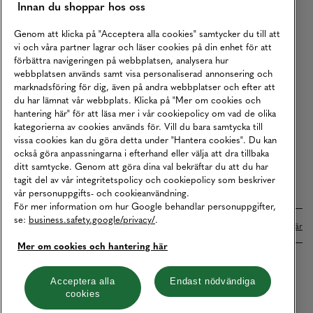
Innan du shoppar hos oss
Returer
Köpvillkor
Genom att klicka på "Acceptera alla cookies" samtycker du till att
vi och våra partner lagrar och läser cookies på din enhet för att
Karriär
förbättra navigeringen på webbplatsen, analysera hur
webbplatsen används samt visa personaliserad annonsering och
Vårt Ansvar
marknadsföring för dig, även på andra webbplatser och efter att
Våra Tjänster
du har lämnat vår webbplats. Klicka på "Mer om cookies och
hantering här" för att läsa mer i vår cookiepolicy om vad de olika
Press
kategorierna av cookies används för. Vill du bara samtycka till
vissa cookies kan du göra detta under "Hantera cookies". Du kan
Studentrabatt
också göra anpassningarna i efterhand eller välja att dra tillbaka
B2B
ditt samtycke. Genom att göra dina val bekräftar du att du har
tagit del av vår integritetspolicy och cookiepolicy som beskriver
Tillgänglighetsredogörelse
vår personuppgifts- och cookieanvändning.
För mer information om hur Google behandlar personuppgifter,
se:
business.safety.google/privacy/
.
Betalningar online sköts i samarbete med Klarna. Läs mer
här
Mer om cookies och hantering här
Cookies
Dataskydd
Integritetspolicy
Acceptera alla
Endast nödvändiga
cookies
Hantera cookies