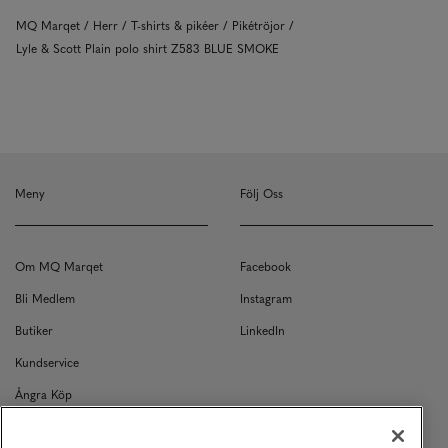
MQ Marqet
Herr
T-shirts & pikéer
Pikétröjor
Lyle & Scott Plain polo shirt Z583 BLUE SMOKE
Meny
Följ Oss
Om MQ Marqet
Facebook
Bli Medlem
Instagram
Butiker
LinkedIn
Kundservice
Ångra Köp
Kontakt