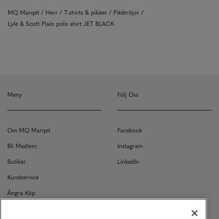
MQ Marqet
Herr
T-shirts & pikéer
Pikétröjor
Lyle & Scott Plain polo shirt JET BLACK
Meny
Följ Oss
Om MQ Marqet
Facebook
Bli Medlem
Instagram
Butiker
LinkedIn
Kundservice
Ångra Köp
Kontakt