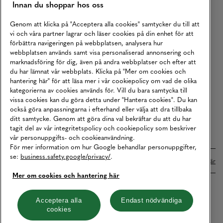
Innan du shoppar hos oss
Returer
Köpvillkor
Genom att klicka på "Acceptera alla cookies" samtycker du till att
vi och våra partner lagrar och läser cookies på din enhet för att
Karriär
förbättra navigeringen på webbplatsen, analysera hur
webbplatsen används samt visa personaliserad annonsering och
Vårt Ansvar
marknadsföring för dig, även på andra webbplatser och efter att
Våra Tjänster
du har lämnat vår webbplats. Klicka på "Mer om cookies och
hantering här" för att läsa mer i vår cookiepolicy om vad de olika
Press
kategorierna av cookies används för. Vill du bara samtycka till
vissa cookies kan du göra detta under "Hantera cookies". Du kan
Studentrabatt
också göra anpassningarna i efterhand eller välja att dra tillbaka
B2B
ditt samtycke. Genom att göra dina val bekräftar du att du har
tagit del av vår integritetspolicy och cookiepolicy som beskriver
Tillgänglighetsredogörelse
vår personuppgifts- och cookieanvändning.
För mer information om hur Google behandlar personuppgifter,
se:
business.safety.google/privacy/
.
Betalningar online sköts i samarbete med Klarna. Läs mer
här
Mer om cookies och hantering här
Cookies
Dataskydd
Integritetspolicy
Acceptera alla
Endast nödvändiga
cookies
Hantera cookies