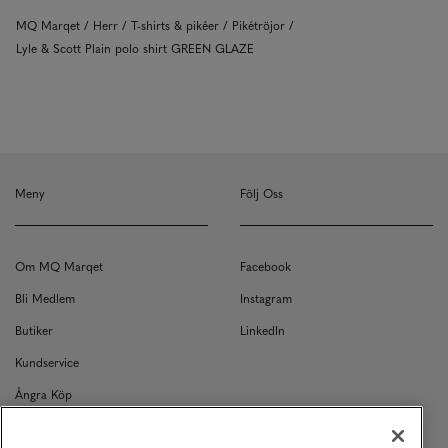
MQ Marqet
Herr
T-shirts & pikéer
Pikétröjor
Lyle & Scott Plain polo shirt GREEN GLAZE
Meny
Följ Oss
Om MQ Marqet
Facebook
Bli Medlem
Instagram
Butiker
LinkedIn
Kundservice
Ångra Köp
Kontakt