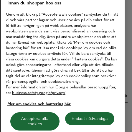
Innan du shoppar hos oss
Returer
Köpvillkor
Genom att klicka på "Acceptera alla cookies" samtycker du till att
vi och våra partner lagrar och läser cookies på din enhet för att
Karriär
förbättra navigeringen på webbplatsen, analysera hur
webbplatsen används samt visa personaliserad annonsering och
Vårt Ansvar
marknadsföring för dig, även på andra webbplatser och efter att
Våra Tjänster
du har lämnat vår webbplats. Klicka på "Mer om cookies och
hantering här" för att läsa mer i vår cookiepolicy om vad de olika
Press
kategorierna av cookies används för. Vill du bara samtycka till
vissa cookies kan du göra detta under "Hantera cookies". Du kan
Studentrabatt
också göra anpassningarna i efterhand eller välja att dra tillbaka
B2B
ditt samtycke. Genom att göra dina val bekräftar du att du har
tagit del av vår integritetspolicy och cookiepolicy som beskriver
Tillgänglighetsredogörelse
vår personuppgifts- och cookieanvändning.
För mer information om hur Google behandlar personuppgifter,
se:
business.safety.google/privacy/
.
Betalningar online sköts i samarbete med Klarna. Läs mer
här
Mer om cookies och hantering här
Cookies
Dataskydd
Integritetspolicy
Acceptera alla
Endast nödvändiga
cookies
Hantera cookies