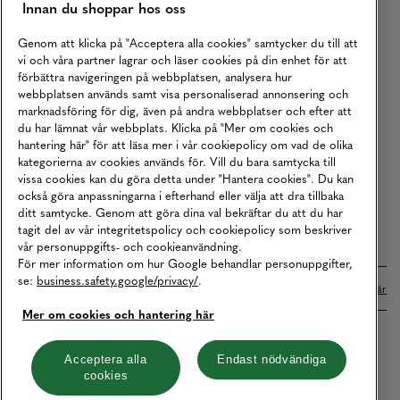
Innan du shoppar hos oss
Returer
Köpvillkor
Genom att klicka på "Acceptera alla cookies" samtycker du till att
vi och våra partner lagrar och läser cookies på din enhet för att
Karriär
förbättra navigeringen på webbplatsen, analysera hur
webbplatsen används samt visa personaliserad annonsering och
Vårt Ansvar
marknadsföring för dig, även på andra webbplatser och efter att
Våra Tjänster
du har lämnat vår webbplats. Klicka på "Mer om cookies och
hantering här" för att läsa mer i vår cookiepolicy om vad de olika
Press
kategorierna av cookies används för. Vill du bara samtycka till
vissa cookies kan du göra detta under "Hantera cookies". Du kan
Studentrabatt
också göra anpassningarna i efterhand eller välja att dra tillbaka
B2B
ditt samtycke. Genom att göra dina val bekräftar du att du har
tagit del av vår integritetspolicy och cookiepolicy som beskriver
Tillgänglighetsredogörelse
vår personuppgifts- och cookieanvändning.
För mer information om hur Google behandlar personuppgifter,
se:
business.safety.google/privacy/
.
Betalningar online sköts i samarbete med Klarna. Läs mer
här
Mer om cookies och hantering här
Cookies
Dataskydd
Integritetspolicy
Acceptera alla
Endast nödvändiga
cookies
Hantera cookies