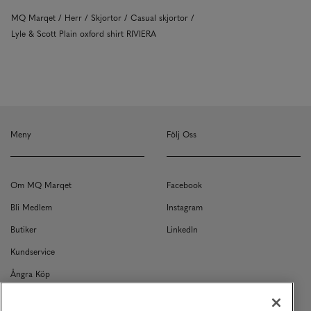
MQ Marqet
Herr
Skjortor
Casual skjortor
Lyle & Scott Plain oxford shirt RIVIERA
Meny
Följ Oss
Om MQ Marqet
Facebook
Bli Medlem
Instagram
Butiker
LinkedIn
Kundservice
Ångra Köp
Kontakt