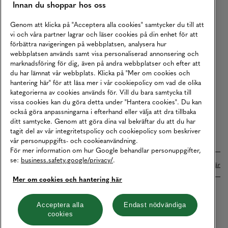
Innan du shoppar hos oss
Returer
Köpvillkor
Genom att klicka på "Acceptera alla cookies" samtycker du till att
vi och våra partner lagrar och läser cookies på din enhet för att
Karriär
förbättra navigeringen på webbplatsen, analysera hur
webbplatsen används samt visa personaliserad annonsering och
Vårt Ansvar
marknadsföring för dig, även på andra webbplatser och efter att
Våra Tjänster
du har lämnat vår webbplats. Klicka på "Mer om cookies och
hantering här" för att läsa mer i vår cookiepolicy om vad de olika
Press
kategorierna av cookies används för. Vill du bara samtycka till
vissa cookies kan du göra detta under "Hantera cookies". Du kan
Studentrabatt
också göra anpassningarna i efterhand eller välja att dra tillbaka
B2B
ditt samtycke. Genom att göra dina val bekräftar du att du har
tagit del av vår integritetspolicy och cookiepolicy som beskriver
Tillgänglighetsredogörelse
vår personuppgifts- och cookieanvändning.
För mer information om hur Google behandlar personuppgifter,
se:
business.safety.google/privacy/
.
Betalningar online sköts i samarbete med Klarna. Läs mer
här
Mer om cookies och hantering här
Cookies
Dataskydd
Integritetspolicy
Acceptera alla
Endast nödvändiga
cookies
Hantera cookies