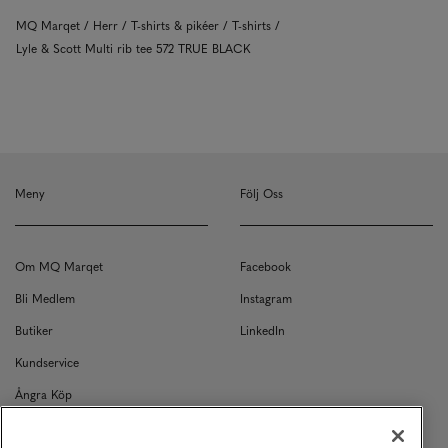
MQ Marqet
Herr
T-shirts & pikéer
T-shirts
Lyle & Scott Multi rib tee 572 TRUE BLACK
Meny
Följ Oss
Om MQ Marqet
Facebook
Bli Medlem
Instagram
Butiker
LinkedIn
Kundservice
Ångra Köp
Kontakt