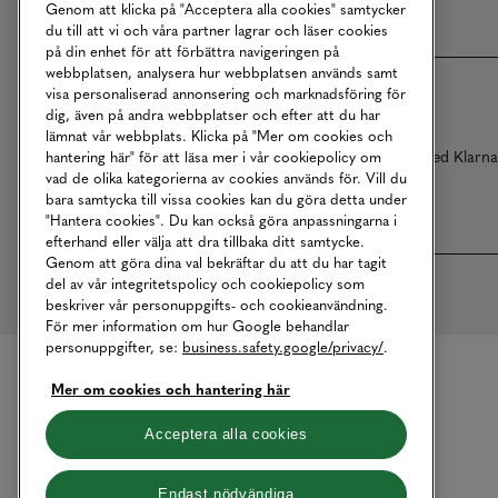
Genom att klicka på "Acceptera alla cookies" samtycker
du till att vi och våra partner lagrar och läser cookies
på din enhet för att förbättra navigeringen på
webbplatsen, analysera hur webbplatsen används samt
visa personaliserad annonsering och marknadsföring för
dig, även på andra webbplatser och efter att du har
lämnat vår webbplats. Klicka på "Mer om cookies och
Betalningar online sköts i samarbete med Klarn
hantering här" för att läsa mer i vår cookiepolicy om
vad de olika kategorierna av cookies används för. Vill du
bara samtycka till vissa cookies kan du göra detta under
"Hantera cookies". Du kan också göra anpassningarna i
efterhand eller välja att dra tillbaka ditt samtycke.
Genom att göra dina val bekräftar du att du har tagit
del av vår integritetspolicy och cookiepolicy som
beskriver vår personuppgifts- och cookieanvändning.
För mer information om hur Google behandlar
personuppgifter, se:
business.safety.google/privacy/
.
Mer om cookies och hantering här
Acceptera alla cookies
Endast nödvändiga