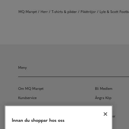
MQ Marqet
Herr
T-shirts & pikéer
Pikétröjor
Lyle & Scott Foot
Meny
Om MQ Marqet
Bli Medlem
Kundservice
Ångra Köp
Returer
Köpvillkor
Vårt Ansvar
Våra Tjänster
Innan du shoppar hos oss
Studentrabatt
B2B