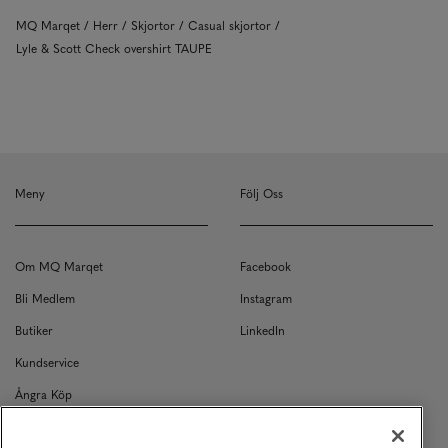
MQ Marqet
Herr
Skjortor
Casual skjortor
Lyle & Scott Check overshirt TAUPE
Meny
Följ Oss
Om MQ Marqet
Facebook
Bli Medlem
Instagram
Butiker
LinkedIn
Kundservice
Ångra Köp
Kontakt