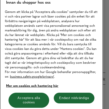
Innan du shoppar hos oss
Returer
Köpvillkor
Genom att klicka på "Acceptera alla cookies" samtycker du till att
vi och våra partner lagrar och läser cookies på din enhet för att
Karriär
förbättra navigeringen på webbplatsen, analysera hur
webbplatsen används samt visa personaliserad annonsering och
Vårt Ansvar
marknadsföring för dig, även på andra webbplatser och efter att
Våra Tjänster
du har lämnat vår webbplats. Klicka på "Mer om cookies och
hantering här" för att läsa mer i vår cookiepolicy om vad de olika
Press
kategorierna av cookies används för. Vill du bara samtycka till
vissa cookies kan du göra detta under "Hantera cookies". Du kan
Studentrabatt
också göra anpassningarna i efterhand eller välja att dra tillbaka
B2B
ditt samtycke. Genom att göra dina val bekräftar du att du har
tagit del av vår integritetspolicy och cookiepolicy som beskriver
Tillgänglighetsredogörelse
vår personuppgifts- och cookieanvändning.
För mer information om hur Google behandlar personuppgifter,
se:
business.safety.google/privacy/
.
Betalningar online sköts i samarbete med Klarna. Läs mer
här
Mer om cookies och hantering här
Cookies
Dataskydd
Integritetspolicy
Acceptera alla
Endast nödvändiga
cookies
Hantera cookies