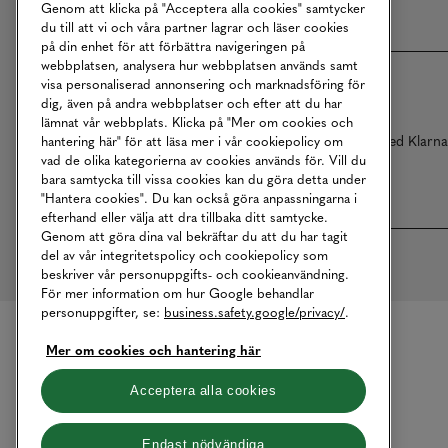
Genom att klicka på "Acceptera alla cookies" samtycker
du till att vi och våra partner lagrar och läser cookies
på din enhet för att förbättra navigeringen på
webbplatsen, analysera hur webbplatsen används samt
visa personaliserad annonsering och marknadsföring för
dig, även på andra webbplatser och efter att du har
lämnat vår webbplats. Klicka på "Mer om cookies och
Betalningar online sköts i samarbete med Klarn
hantering här" för att läsa mer i vår cookiepolicy om
vad de olika kategorierna av cookies används för. Vill du
bara samtycka till vissa cookies kan du göra detta under
"Hantera cookies". Du kan också göra anpassningarna i
efterhand eller välja att dra tillbaka ditt samtycke.
Genom att göra dina val bekräftar du att du har tagit
del av vår integritetspolicy och cookiepolicy som
beskriver vår personuppgifts- och cookieanvändning.
För mer information om hur Google behandlar
personuppgifter, se:
business.safety.google/privacy/
.
Mer om cookies och hantering här
Acceptera alla cookies
Endast nödvändiga