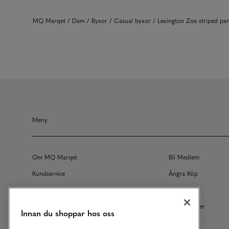
MQ Marqet
Dam
Byxor
Casual byxor
Lexington Zoe striped p
Meny
Om MQ Marqet
Bli Medlem
Kundservice
Ångra Köp
Returer
Köpvillkor
Vårt Ansvar
Våra Tjänster
Innan du shoppar hos oss
Studentrabatt
B2B