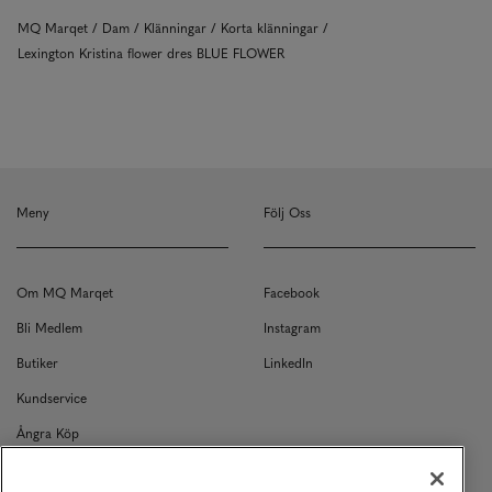
MQ Marqet
Dam
Klänningar
Korta klänningar
Lexington Kristina flower dres BLUE FLOWER
Meny
Följ Oss
Om MQ Marqet
Facebook
Bli Medlem
Instagram
Butiker
LinkedIn
Kundservice
Ångra Köp
Kontakt