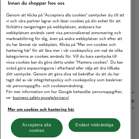
Innan du shoppar hos oss
Returer
Köpvillkor
Genom att klicka på "Acceptera alla cookies" samtycker du till att
vi och våra partner lagrar och läser cookies på din enhet för att
Karriär
förbättra navigeringen på webbplatsen, analysera hur
webbplatsen används samt visa personaliserad annonsering och
Vårt Ansvar
marknadsföring för dig, även på andra webbplatser och efter att
Våra Tjänster
du har lämnat vår webbplats. Klicka på "Mer om cookies och
hantering här" för att läsa mer i vår cookiepolicy om vad de olika
Press
kategorierna av cookies används för. Vill du bara samtycka till
vissa cookies kan du göra detta under "Hantera cookies". Du kan
Studentrabatt
också göra anpassningarna i efterhand eller välja att dra tillbaka
B2B
ditt samtycke. Genom att göra dina val bekräftar du att du har
tagit del av vår integritetspolicy och cookiepolicy som beskriver
Tillgänglighetsredogörelse
vår personuppgifts- och cookieanvändning.
För mer information om hur Google behandlar personuppgifter,
se:
business.safety.google/privacy/
.
Betalningar online sköts i samarbete med Klarna. Läs mer
här
Mer om cookies och hantering här
Cookies
Dataskydd
Integritetspolicy
Acceptera alla
Endast nödvändiga
cookies
Hantera cookies