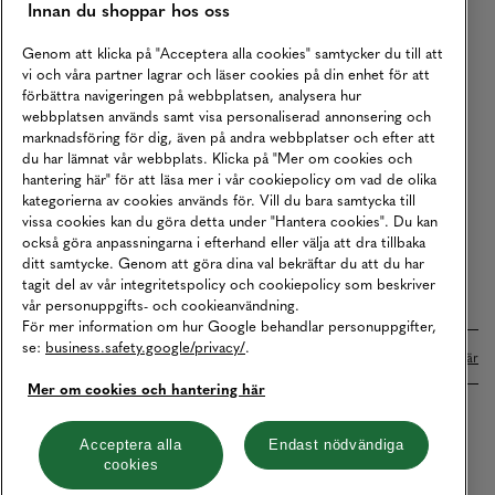
Innan du shoppar hos oss
Returer
Köpvillkor
Genom att klicka på "Acceptera alla cookies" samtycker du till att
vi och våra partner lagrar och läser cookies på din enhet för att
Karriär
förbättra navigeringen på webbplatsen, analysera hur
webbplatsen används samt visa personaliserad annonsering och
Vårt Ansvar
marknadsföring för dig, även på andra webbplatser och efter att
Våra Tjänster
du har lämnat vår webbplats. Klicka på "Mer om cookies och
hantering här" för att läsa mer i vår cookiepolicy om vad de olika
Press
kategorierna av cookies används för. Vill du bara samtycka till
vissa cookies kan du göra detta under "Hantera cookies". Du kan
Studentrabatt
också göra anpassningarna i efterhand eller välja att dra tillbaka
B2B
ditt samtycke. Genom att göra dina val bekräftar du att du har
tagit del av vår integritetspolicy och cookiepolicy som beskriver
Tillgänglighetsredogörelse
vår personuppgifts- och cookieanvändning.
För mer information om hur Google behandlar personuppgifter,
se:
business.safety.google/privacy/
.
Betalningar online sköts i samarbete med Klarna. Läs mer
här
Mer om cookies och hantering här
Cookies
Dataskydd
Integritetspolicy
Acceptera alla
Endast nödvändiga
cookies
Hantera cookies