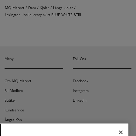
MQ Marqet
Dam
Kjolar
Långa kjolar
Lexington Joelle jersey skirt BLUE WHITE STRI
Meny
Följ Oss
Om MQ Marqet
Facebook
Bli Medlem
Instagram
Butiker
LinkedIn
Kundservice
Ångra Köp
Kontakt