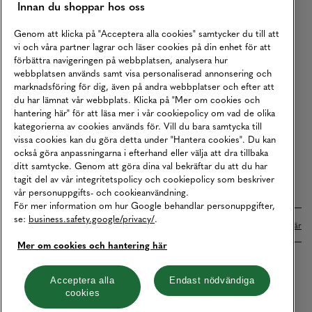
Innan du shoppar hos oss
Returer
Köpvillkor
Genom att klicka på "Acceptera alla cookies" samtycker du till att
vi och våra partner lagrar och läser cookies på din enhet för att
Karriär
förbättra navigeringen på webbplatsen, analysera hur
webbplatsen används samt visa personaliserad annonsering och
Vårt Ansvar
marknadsföring för dig, även på andra webbplatser och efter att
Våra Tjänster
du har lämnat vår webbplats. Klicka på "Mer om cookies och
hantering här" för att läsa mer i vår cookiepolicy om vad de olika
Press
kategorierna av cookies används för. Vill du bara samtycka till
vissa cookies kan du göra detta under "Hantera cookies". Du kan
Studentrabatt
också göra anpassningarna i efterhand eller välja att dra tillbaka
B2B
ditt samtycke. Genom att göra dina val bekräftar du att du har
tagit del av vår integritetspolicy och cookiepolicy som beskriver
Tillgänglighetsredogörelse
vår personuppgifts- och cookieanvändning.
För mer information om hur Google behandlar personuppgifter,
se:
business.safety.google/privacy/
.
Betalningar online sköts i samarbete med Klarna. Läs mer
här
Mer om cookies och hantering här
Cookies
Dataskydd
Integritetspolicy
Acceptera alla
Endast nödvändiga
cookies
Hantera cookies