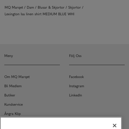
MQ Marqet
Dam
Blusar & Skjortor
Skjortor
Lexington Isa linen shirt MEDIUM BLUE WHI
Meny
Följ Oss
Om MQ Marqet
Facebook
Bli Medlem
Instagram
Butiker
LinkedIn
Kundservice
Ångra Köp
Kontakt