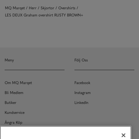
MQ Marqet
Herr
Skjortor
Overshirts
LES DEUX Graham overshirt RUSTY BROWN+
Meny
Följ Oss
Om MQ Marqet
Facebook
Bli Medlem
Instagram
Butiker
LinkedIn
Kundservice
Ångra Köp
Kontakt