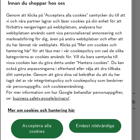
Innan du shoppar hos oss
Returer
Köpvillkor
Genom att klicka på "Acceptera alla cookies" samtycker du till att
vi och våra partner lagrar och läser cookies på din enhet för att
Karriär
förbättra navigeringen på webbplatsen, analysera hur
webbplatsen används samt visa personaliserad annonsering och
Vårt Ansvar
marknadsföring för dig, även på andra webbplatser och efter att
Våra Tjänster
du har lämnat vår webbplats. Klicka på "Mer om cookies och
hantering här" för att läsa mer i vår cookiepolicy om vad de olika
Press
kategorierna av cookies används för. Vill du bara samtycka till
vissa cookies kan du göra detta under "Hantera cookies". Du kan
Studentrabatt
också göra anpassningarna i efterhand eller välja att dra tillbaka
B2B
ditt samtycke. Genom att göra dina val bekräftar du att du har
tagit del av vår integritetspolicy och cookiepolicy som beskriver
Tillgänglighetsredogörelse
vår personuppgifts- och cookieanvändning.
För mer information om hur Google behandlar personuppgifter,
se:
business.safety.google/privacy/
.
Betalningar online sköts i samarbete med Klarna. Läs mer
här
Mer om cookies och hantering här
Cookies
Dataskydd
Integritetspolicy
Acceptera alla
Endast nödvändiga
cookies
Hantera cookies