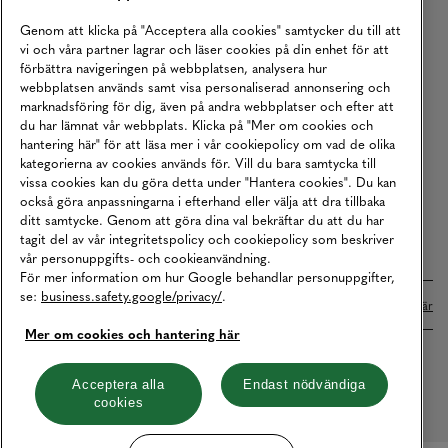
Köpvillkor
Genom att klicka på "Acceptera alla cookies" samtycker du till att
vi och våra partner lagrar och läser cookies på din enhet för att
Karriär
förbättra navigeringen på webbplatsen, analysera hur
webbplatsen används samt visa personaliserad annonsering och
Vårt Ansvar
marknadsföring för dig, även på andra webbplatser och efter att
Våra Tjänster
du har lämnat vår webbplats. Klicka på "Mer om cookies och
hantering här" för att läsa mer i vår cookiepolicy om vad de olika
Press
kategorierna av cookies används för. Vill du bara samtycka till
vissa cookies kan du göra detta under "Hantera cookies". Du kan
Studentrabatt
också göra anpassningarna i efterhand eller välja att dra tillbaka
B2B
ditt samtycke. Genom att göra dina val bekräftar du att du har
tagit del av vår integritetspolicy och cookiepolicy som beskriver
Tillgänglighetsredogörelse
vår personuppgifts- och cookieanvändning.
För mer information om hur Google behandlar personuppgifter,
se:
business.safety.google/privacy/
.
Betalningar online sköts i samarbete med Klarna. Läs mer
här
Mer om cookies och hantering här
Cookies
Dataskydd
Integritetspolicy
Acceptera alla
Endast nödvändiga
cookies
Hantera cookies