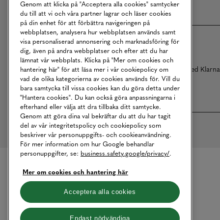
Genom att klicka på "Acceptera alla cookies" samtycker
du till att vi och våra partner lagrar och läser cookies
på din enhet för att förbättra navigeringen på
webbplatsen, analysera hur webbplatsen används samt
visa personaliserad annonsering och marknadsföring för
dig, även på andra webbplatser och efter att du har
lämnat vår webbplats. Klicka på "Mer om cookies och
Betalningar online sköts i samarbete med Klarn
hantering här" för att läsa mer i vår cookiepolicy om
vad de olika kategorierna av cookies används för. Vill du
bara samtycka till vissa cookies kan du göra detta under
"Hantera cookies". Du kan också göra anpassningarna i
efterhand eller välja att dra tillbaka ditt samtycke.
Genom att göra dina val bekräftar du att du har tagit
del av vår integritetspolicy och cookiepolicy som
beskriver vår personuppgifts- och cookieanvändning.
För mer information om hur Google behandlar
personuppgifter, se:
business.safety.google/privacy/
.
Mer om cookies och hantering här
Acceptera alla cookies
Endast nödvändiga