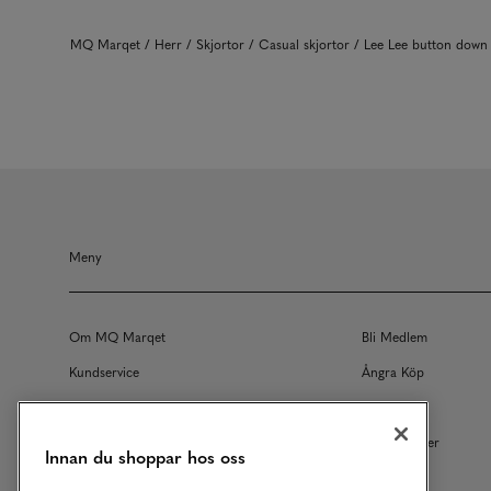
MQ Marqet
Herr
Skjortor
Casual skjortor
Lee Lee button down
Meny
Om MQ Marqet
Bli Medlem
Kundservice
Ångra Köp
Returer
Köpvillkor
Vårt Ansvar
Våra Tjänster
Innan du shoppar hos oss
Studentrabatt
B2B