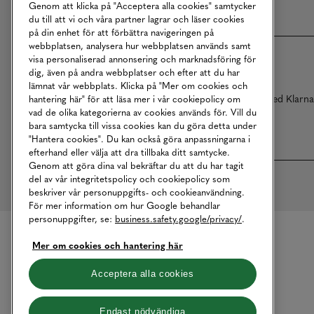
Genom att klicka på "Acceptera alla cookies" samtycker
du till att vi och våra partner lagrar och läser cookies
på din enhet för att förbättra navigeringen på
webbplatsen, analysera hur webbplatsen används samt
visa personaliserad annonsering och marknadsföring för
dig, även på andra webbplatser och efter att du har
lämnat vår webbplats. Klicka på "Mer om cookies och
Betalningar online sköts i samarbete med Klarn
hantering här" för att läsa mer i vår cookiepolicy om
vad de olika kategorierna av cookies används för. Vill du
bara samtycka till vissa cookies kan du göra detta under
"Hantera cookies". Du kan också göra anpassningarna i
efterhand eller välja att dra tillbaka ditt samtycke.
Genom att göra dina val bekräftar du att du har tagit
del av vår integritetspolicy och cookiepolicy som
beskriver vår personuppgifts- och cookieanvändning.
För mer information om hur Google behandlar
personuppgifter, se:
business.safety.google/privacy/
.
Mer om cookies och hantering här
Acceptera alla cookies
Endast nödvändiga