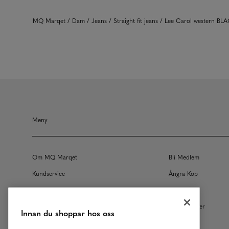
MQ Marqet
Dam
Jeans
Straight fit jeans
Lee Carol western BL
Meny
Om MQ Marqet
Bli Medlem
Kundservice
Ångra Köp
Returer
Köpvillkor
Vårt Ansvar
Våra Tjänster
Innan du shoppar hos oss
Studentrabatt
B2B