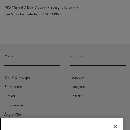
MQ Marqet
Dam
Jeans
Straight fit jeans
Lee 5 pocket wide leg CAMEO PINK
Meny
Följ Oss
Om MQ Marqet
Facebook
Bli Medlem
Instagram
Butiker
LinkedIn
Kundservice
Ångra Köp
Kontakt