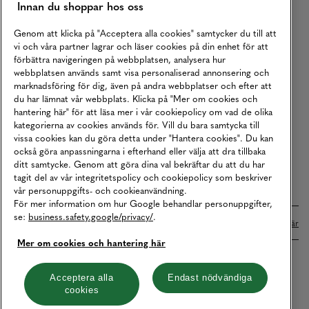
Innan du shoppar hos oss
Returer
Köpvillkor
Genom att klicka på "Acceptera alla cookies" samtycker du till att
vi och våra partner lagrar och läser cookies på din enhet för att
Karriär
förbättra navigeringen på webbplatsen, analysera hur
webbplatsen används samt visa personaliserad annonsering och
Vårt Ansvar
marknadsföring för dig, även på andra webbplatser och efter att
Våra Tjänster
du har lämnat vår webbplats. Klicka på "Mer om cookies och
hantering här" för att läsa mer i vår cookiepolicy om vad de olika
Press
kategorierna av cookies används för. Vill du bara samtycka till
vissa cookies kan du göra detta under "Hantera cookies". Du kan
Studentrabatt
också göra anpassningarna i efterhand eller välja att dra tillbaka
B2B
ditt samtycke. Genom att göra dina val bekräftar du att du har
tagit del av vår integritetspolicy och cookiepolicy som beskriver
Tillgänglighetsredogörelse
vår personuppgifts- och cookieanvändning.
För mer information om hur Google behandlar personuppgifter,
se:
business.safety.google/privacy/
.
Betalningar online sköts i samarbete med Klarna. Läs mer
här
Mer om cookies och hantering här
Cookies
Dataskydd
Integritetspolicy
Acceptera alla
Endast nödvändiga
cookies
Hantera cookies