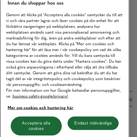
Innan du shoppar hos oss
Returer
Köpvillkor
Genom att klicka på "Acceptera alla cookies" samtycker du till att
vi och våra partner lagrar och läser cookies på din enhet för att
Karriär
förbättra navigeringen på webbplatsen, analysera hur
webbplatsen används samt visa personaliserad annonsering och
Vårt Ansvar
marknadsföring för dig, även på andra webbplatser och efter att
Våra Tjänster
du har lämnat vår webbplats. Klicka på "Mer om cookies och
hantering här" för att läsa mer i vår cookiepolicy om vad de olika
Press
kategorierna av cookies används för. Vill du bara samtycka till
vissa cookies kan du göra detta under "Hantera cookies". Du kan
Studentrabatt
också göra anpassningarna i efterhand eller välja att dra tillbaka
B2B
ditt samtycke. Genom att göra dina val bekräftar du att du har
tagit del av vår integritetspolicy och cookiepolicy som beskriver
Tillgänglighetsredogörelse
vår personuppgifts- och cookieanvändning.
För mer information om hur Google behandlar personuppgifter,
se:
business.safety.google/privacy/
.
Betalningar online sköts i samarbete med Klarna. Läs mer
här
Mer om cookies och hantering här
Cookies
Dataskydd
Integritetspolicy
Acceptera alla
Endast nödvändiga
cookies
Hantera cookies