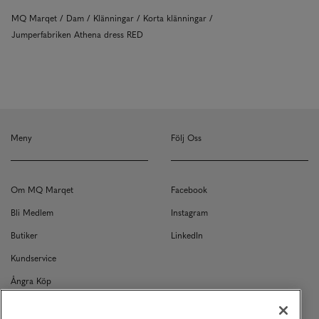
MQ Marqet
Dam
Klänningar
Korta klänningar
Jumperfabriken Athena dress RED
Meny
Följ Oss
Om MQ Marqet
Facebook
Bli Medlem
Instagram
Butiker
LinkedIn
Kundservice
Ångra Köp
Kontakt