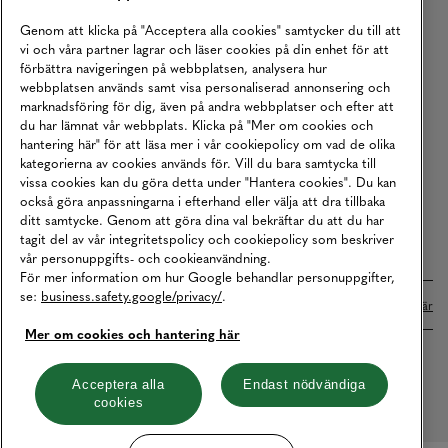
Köpvillkor
Genom att klicka på "Acceptera alla cookies" samtycker du till att
vi och våra partner lagrar och läser cookies på din enhet för att
Karriär
förbättra navigeringen på webbplatsen, analysera hur
webbplatsen används samt visa personaliserad annonsering och
Vårt Ansvar
marknadsföring för dig, även på andra webbplatser och efter att
Våra Tjänster
du har lämnat vår webbplats. Klicka på "Mer om cookies och
hantering här" för att läsa mer i vår cookiepolicy om vad de olika
Press
kategorierna av cookies används för. Vill du bara samtycka till
vissa cookies kan du göra detta under "Hantera cookies". Du kan
Studentrabatt
också göra anpassningarna i efterhand eller välja att dra tillbaka
B2B
ditt samtycke. Genom att göra dina val bekräftar du att du har
tagit del av vår integritetspolicy och cookiepolicy som beskriver
Tillgänglighetsredogörelse
vår personuppgifts- och cookieanvändning.
För mer information om hur Google behandlar personuppgifter,
se:
business.safety.google/privacy/
.
Betalningar online sköts i samarbete med Klarna. Läs mer
här
Mer om cookies och hantering här
Cookies
Dataskydd
Integritetspolicy
Acceptera alla
Endast nödvändiga
cookies
Hantera cookies