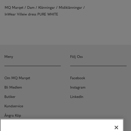
MQ Marqet
Dam
Klänningar
Midiklänningar
InWear Villeiw dress PURE WHITE
Meny
Följ Oss
Om MQ Marqet
Facebook
Bli Medlem
Instagram
Butiker
LinkedIn
Kundservice
Ångra Köp
Kontakt