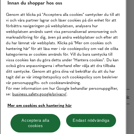
Innan du shoppar hos oss
Returer
Köpvillkor
Genom att klicka på "Acceptera alla cookies" samtycker du till att
vi och våra partner lagrar och läser cookies på din enhet för att
Karriär
förbättra navigeringen på webbplatsen, analysera hur
webbplatsen används samt visa personaliserad annonsering och
Vårt Ansvar
marknadsföring för dig, även på andra webbplatser och efter att
Våra Tjänster
du har lämnat vår webbplats. Klicka på "Mer om cookies och
hantering här" för att läsa mer i vår cookiepolicy om vad de olika
Press
kategorierna av cookies används för. Vill du bara samtycka till
vissa cookies kan du göra detta under "Hantera cookies". Du kan
Studentrabatt
också göra anpassningarna i efterhand eller välja att dra tillbaka
B2B
ditt samtycke. Genom att göra dina val bekräftar du att du har
tagit del av vår integritetspolicy och cookiepolicy som beskriver
Tillgänglighetsredogörelse
vår personuppgifts- och cookieanvändning.
För mer information om hur Google behandlar personuppgifter,
se:
business.safety.google/privacy/
.
Betalningar online sköts i samarbete med Klarna. Läs mer
här
Mer om cookies och hantering här
Cookies
Dataskydd
Integritetspolicy
Acceptera alla
Endast nödvändiga
cookies
Hantera cookies