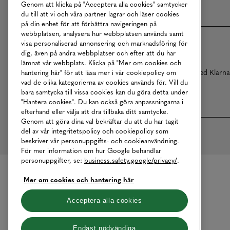
Genom att klicka på "Acceptera alla cookies" samtycker
du till att vi och våra partner lagrar och läser cookies
på din enhet för att förbättra navigeringen på
webbplatsen, analysera hur webbplatsen används samt
visa personaliserad annonsering och marknadsföring för
dig, även på andra webbplatser och efter att du har
lämnat vår webbplats. Klicka på "Mer om cookies och
Betalningar online sköts i samarbete med Klarn
hantering här" för att läsa mer i vår cookiepolicy om
vad de olika kategorierna av cookies används för. Vill du
bara samtycka till vissa cookies kan du göra detta under
"Hantera cookies". Du kan också göra anpassningarna i
efterhand eller välja att dra tillbaka ditt samtycke.
Genom att göra dina val bekräftar du att du har tagit
del av vår integritetspolicy och cookiepolicy som
beskriver vår personuppgifts- och cookieanvändning.
För mer information om hur Google behandlar
personuppgifter, se:
business.safety.google/privacy/
.
Mer om cookies och hantering här
Acceptera alla cookies
Endast nödvändiga