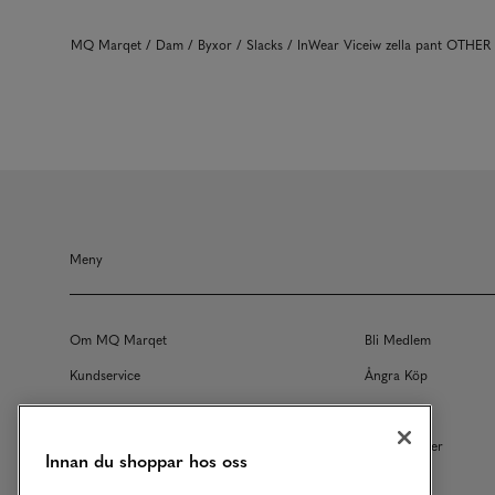
MQ Marqet
Dam
Byxor
Slacks
InWear Viceiw zella pant OTHER
Meny
Om MQ Marqet
Bli Medlem
Kundservice
Ångra Köp
Returer
Köpvillkor
Vårt Ansvar
Våra Tjänster
Innan du shoppar hos oss
Studentrabatt
B2B