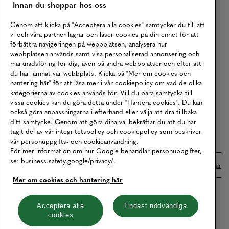
Innan du shoppar hos oss
Returer
Köpvillkor
Genom att klicka på "Acceptera alla cookies" samtycker du till att
vi och våra partner lagrar och läser cookies på din enhet för att
Karriär
förbättra navigeringen på webbplatsen, analysera hur
webbplatsen används samt visa personaliserad annonsering och
Vårt Ansvar
marknadsföring för dig, även på andra webbplatser och efter att
Våra Tjänster
du har lämnat vår webbplats. Klicka på "Mer om cookies och
hantering här" för att läsa mer i vår cookiepolicy om vad de olika
Press
kategorierna av cookies används för. Vill du bara samtycka till
vissa cookies kan du göra detta under "Hantera cookies". Du kan
Studentrabatt
också göra anpassningarna i efterhand eller välja att dra tillbaka
B2B
ditt samtycke. Genom att göra dina val bekräftar du att du har
tagit del av vår integritetspolicy och cookiepolicy som beskriver
Tillgänglighetsredogörelse
vår personuppgifts- och cookieanvändning.
För mer information om hur Google behandlar personuppgifter,
se:
business.safety.google/privacy/
.
Betalningar online sköts i samarbete med Klarna. Läs mer
här
Mer om cookies och hantering här
Cookies
Dataskydd
Integritetspolicy
Acceptera alla
Endast nödvändiga
cookies
Hantera cookies