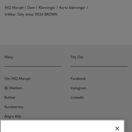
MQ Marqet
Dam
Klänningar
Korta klänningar
InWear Tally dress 11534 BROWN
Meny
Följ Oss
Om MQ Marqet
Facebook
Bli Medlem
Instagram
Butiker
LinkedIn
Kundservice
Ångra Köp
Kontakt