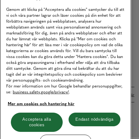
Köpvillkor
Genom att klicka på "Acceptera alla cookies" samtycker du till att
vi och våra partner lagrar och läser cookies på din enhet för att
Karriär
förbättra navigeringen på webbplatsen, analysera hur
webbplatsen används samt visa personaliserad annonsering och
Vårt Ansvar
marknadsföring för dig, även på andra webbplatser och efter att
Våra Tjänster
du har lämnat vår webbplats. Klicka på "Mer om cookies och
hantering här" för att läsa mer i vår cookiepolicy om vad de olika
Press
kategorierna av cookies används för. Vill du bara samtycka till
vissa cookies kan du göra detta under "Hantera cookies". Du kan
Studentrabatt
också göra anpassningarna i efterhand eller välja att dra tillbaka
B2B
ditt samtycke. Genom att göra dina val bekräftar du att du har
tagit del av vår integritetspolicy och cookiepolicy som beskriver
Tillgänglighetsredogörelse
vår personuppgifts- och cookieanvändning.
För mer information om hur Google behandlar personuppgifter,
se:
business.safety.google/privacy/
.
Betalningar online sköts i samarbete med Klarna. Läs mer
här
Mer om cookies och hantering här
Cookies
Dataskydd
Integritetspolicy
Acceptera alla
Endast nödvändiga
cookies
Hantera cookies