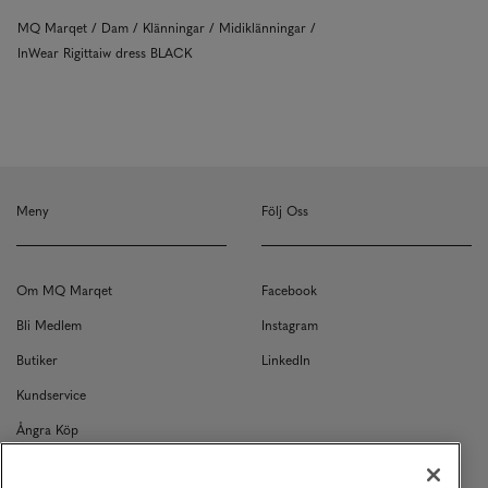
MQ Marqet
Dam
Klänningar
Midiklänningar
InWear Rigittaiw dress BLACK
Meny
Följ Oss
Om MQ Marqet
Facebook
Bli Medlem
Instagram
Butiker
LinkedIn
Kundservice
Ångra Köp
Kontakt