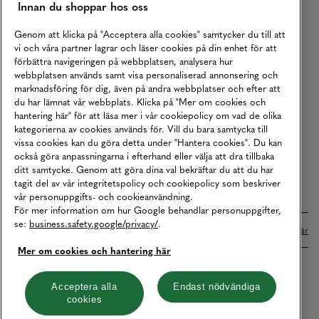
Innan du shoppar hos oss
Returer
Köpvillkor
Genom att klicka på "Acceptera alla cookies" samtycker du till att
vi och våra partner lagrar och läser cookies på din enhet för att
Karriär
förbättra navigeringen på webbplatsen, analysera hur
webbplatsen används samt visa personaliserad annonsering och
Vårt Ansvar
marknadsföring för dig, även på andra webbplatser och efter att
Våra Tjänster
du har lämnat vår webbplats. Klicka på "Mer om cookies och
hantering här" för att läsa mer i vår cookiepolicy om vad de olika
Press
kategorierna av cookies används för. Vill du bara samtycka till
vissa cookies kan du göra detta under "Hantera cookies". Du kan
Studentrabatt
också göra anpassningarna i efterhand eller välja att dra tillbaka
B2B
ditt samtycke. Genom att göra dina val bekräftar du att du har
tagit del av vår integritetspolicy och cookiepolicy som beskriver
Tillgänglighetsredogörelse
vår personuppgifts- och cookieanvändning.
För mer information om hur Google behandlar personuppgifter,
se:
business.safety.google/privacy/
.
Betalningar online sköts i samarbete med Klarna. Läs mer
här
Mer om cookies och hantering här
Cookies
Dataskydd
Integritetspolicy
Acceptera alla
Endast nödvändiga
cookies
Hantera cookies