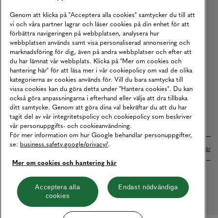
Köpvillkor
Genom att klicka på "Acceptera alla cookies" samtycker du till att
vi och våra partner lagrar och läser cookies på din enhet för att
Karriär
förbättra navigeringen på webbplatsen, analysera hur
webbplatsen används samt visa personaliserad annonsering och
Vårt Ansvar
marknadsföring för dig, även på andra webbplatser och efter att
Våra Tjänster
du har lämnat vår webbplats. Klicka på "Mer om cookies och
hantering här" för att läsa mer i vår cookiepolicy om vad de olika
Press
kategorierna av cookies används för. Vill du bara samtycka till
vissa cookies kan du göra detta under "Hantera cookies". Du kan
Studentrabatt
också göra anpassningarna i efterhand eller välja att dra tillbaka
B2B
ditt samtycke. Genom att göra dina val bekräftar du att du har
tagit del av vår integritetspolicy och cookiepolicy som beskriver
Tillgänglighetsredogörelse
vår personuppgifts- och cookieanvändning.
För mer information om hur Google behandlar personuppgifter,
se:
business.safety.google/privacy/
.
Betalningar online sköts i samarbete med Klarna. Läs mer
här
Mer om cookies och hantering här
Cookies
Dataskydd
Integritetspolicy
Acceptera alla
Endast nödvändiga
cookies
Hantera cookies