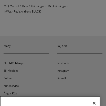
MQ Marqet
Dam
Klänningar
Midiklänningar
InWear Padiaiw dress BLACK
Meny
Följ Oss
Om MQ Marqet
Facebook
Bli Medlem
Instagram
Butiker
LinkedIn
Kundservice
Ångra Köp
Kontakt