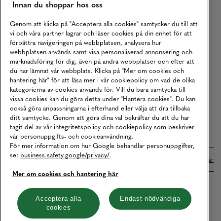
Innan du shoppar hos oss
Returer
Köpvillkor
Genom att klicka på "Acceptera alla cookies" samtycker du till att
vi och våra partner lagrar och läser cookies på din enhet för att
Karriär
förbättra navigeringen på webbplatsen, analysera hur
webbplatsen används samt visa personaliserad annonsering och
Vårt Ansvar
marknadsföring för dig, även på andra webbplatser och efter att
Våra Tjänster
du har lämnat vår webbplats. Klicka på "Mer om cookies och
hantering här" för att läsa mer i vår cookiepolicy om vad de olika
Press
kategorierna av cookies används för. Vill du bara samtycka till
vissa cookies kan du göra detta under "Hantera cookies". Du kan
Studentrabatt
också göra anpassningarna i efterhand eller välja att dra tillbaka
B2B
ditt samtycke. Genom att göra dina val bekräftar du att du har
tagit del av vår integritetspolicy och cookiepolicy som beskriver
Tillgänglighetsredogörelse
vår personuppgifts- och cookieanvändning.
För mer information om hur Google behandlar personuppgifter,
se:
business.safety.google/privacy/
.
Betalningar online sköts i samarbete med Klarna. Läs mer
här
Mer om cookies och hantering här
Cookies
Dataskydd
Integritetspolicy
Acceptera alla
Endast nödvändiga
cookies
Hantera cookies