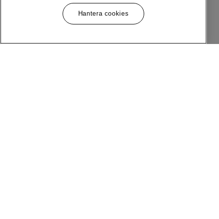
Hantera cookies
Meny
Följ Oss
Om MQ Marqet
Facebook
Bli Medlem
Instagram
Butiker
LinkedIn
Kundservice